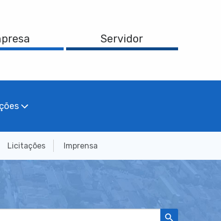
presa
Servidor
ações
Licitações
Imprensa
Search Button