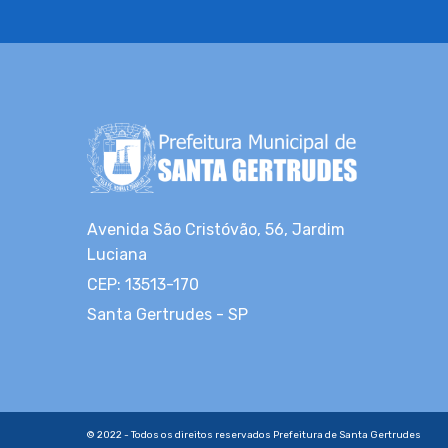
Avenida São Cristóvão, 56, Jardim
Luciana
CEP: 13513-170
Santa Gertrudes - SP
© 2022 - Todos os direitos reservados Prefeitura de Santa Gertrudes