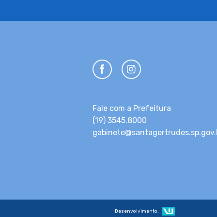
Fale com a Prefeitura
(19) 3545.8000
gabinete@santagertrudes.sp.gov.
Desenvolvimento: