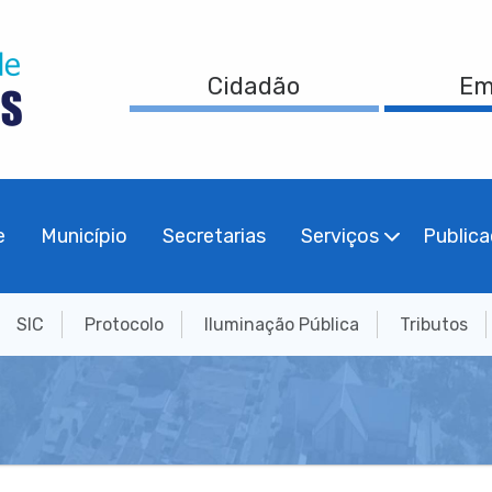
Cidadão
Em
e
Município
Secretarias
Serviços
Public
SIC
Protocolo
Iluminação Pública
Tributos