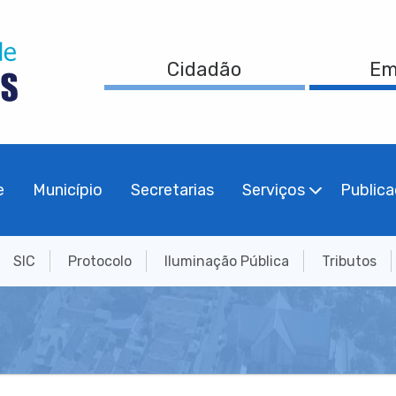
Cidadão
Em
e
Município
Secretarias
Serviços
Public
SIC
Protocolo
Iluminação Pública
Tributos