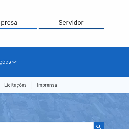
presa
Servidor
ações
Licitações
Imprensa
Search Button