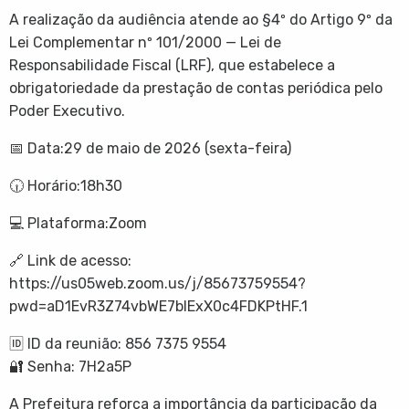
A realização da audiência atende ao §4º do Artigo 9º da
Lei Complementar nº 101/2000 — Lei de
Responsabilidade Fiscal (LRF), que estabelece a
obrigatoriedade da prestação de contas periódica pelo
Poder Executivo.
📅 Data:29 de maio de 2026 (sexta-feira)
🕡 Horário:18h30
💻 Plataforma:Zoom
🔗 Link de acesso:
https://us05web.zoom.us/j/85673759554?
pwd=aD1EvR3Z74vbWE7bIExX0c4FDKPtHF.1
🆔 ID da reunião: 856 7375 9554
🔐 Senha: 7H2a5P
A Prefeitura reforça a importância da participação da