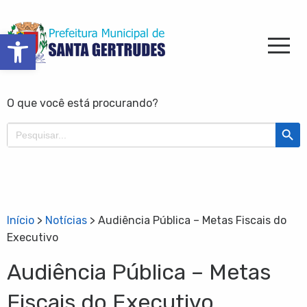
Barra de Ferramentas Aberta
O que você está procurando?
Search Butt
Search
for:
Início
>
Notícias
>
Audiência Pública – Metas Fiscais do
Executivo
Audiência Pública – Metas
Fiscais do Executivo