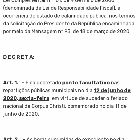
Lei Complementar nº 101, de 4 de maio de 2000,
(denominada de Lei de Responsabilidade Fiscal), a
ocorrência do estado de calamidade pública, nos termos
da solicitação do Presidente da República encaminhada
por meio da Mensagem nº 93, de 18 de março de 2020;
D E C R E T A
:
Art. 1.º
– Fica decretado
ponto
facultativo
nas
repartições públicas municipais no dia
12 de junho de
2020, sexta-feira
, em virtude de suceder o feriado
nacional de Corpus Christi, comemorado no dia 11 de
junho de 2020
.
Art. 2.º
– As horas suprimidas do expediente no dia