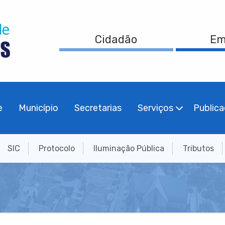
Cidadão
Em
e
Município
Secretarias
Serviços
Public
SIC
Protocolo
Iluminação Pública
Tributos