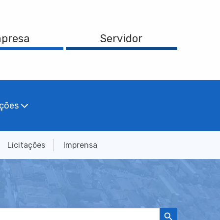
presa
Servidor
ações
Licitações
Imprensa
Search Button