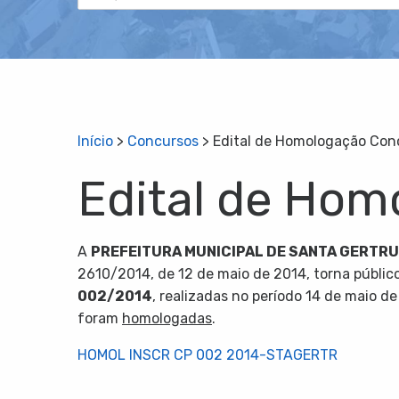
Início
>
Concursos
>
Edital de Homologação Co
Edital de Ho
A
PREFEITURA MUNICIPAL DE SANTA GERTR
2610/2014, de 12 de maio de 2014, torna públic
00
2
/201
4
, realizadas no período 14 de maio d
foram
homologadas
.
HOMOL INSCR CP 002 2014-STAGERTR