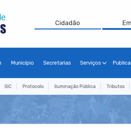
Cidadão
Em
e
Município
Secretarias
Serviços
Public
SIC
Protocolo
Iluminação Pública
Tributos