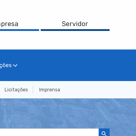
presa
Servidor
ações
Licitações
Imprensa
Search Button