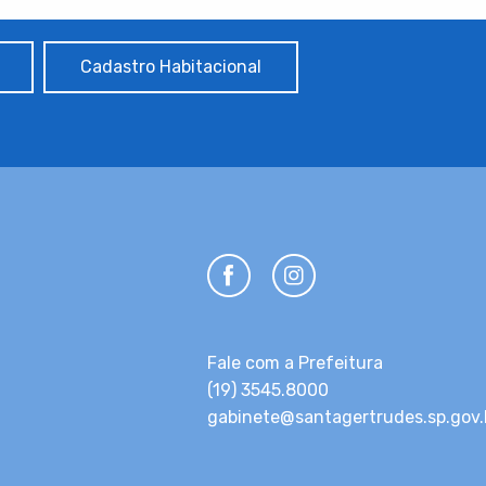
Cadastro Habitacional
Fale com a Prefeitura
(19) 3545.8000
gabinete@santagertrudes.sp.gov.