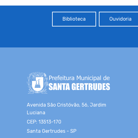
Biblioteca
Ouvidoria
Avenida São Cristóvão, 56, Jardim
Luciana
CEP: 13513-170
Santa Gertrudes - SP