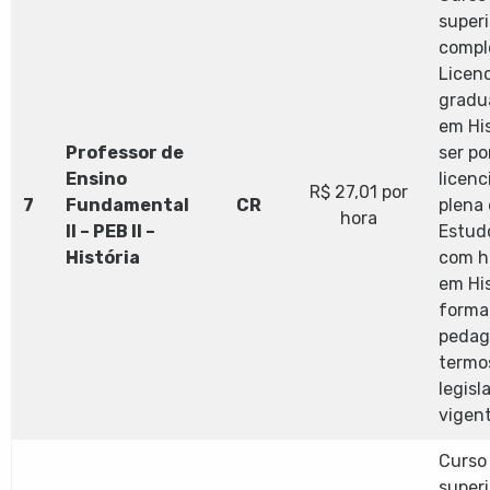
superi
compl
Licen
gradu
em His
Professor de
ser po
Ensino
licenc
R$ 27,01 por
7
Fundamental
CR
plena
hora
II – PEB II –
Estudo
História
com h
em His
forma
pedag
termo
legisl
vigent
Curso 
superi