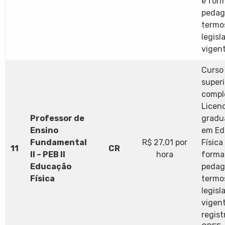
e for
pedag
termo
legisl
vigent
Curso 
superi
compl
Licen
Professor de
gradu
Ensino
em Ed
Fundamental
R$ 27,01 por
Física
11
CR
II – PEB II
hora
forma
Educação
pedag
Física
termo
legisl
vigen
regist