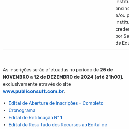
instit
ensino
e/ou 
instit
crede
por Se
de Ed
As inscrições serão efetuadas no período de
25 de
NOVEMBRO a 12 de DEZEMBRO de 2024 (a
té 21h00)
,
exclusivamente através do site
www.publiconsult.com.br
.
Edital de Abertura de Inscrições – Completo
Cronograma
Edital de Retificação Nº 1
Edital de Resultado dos Recursos ao Edital de