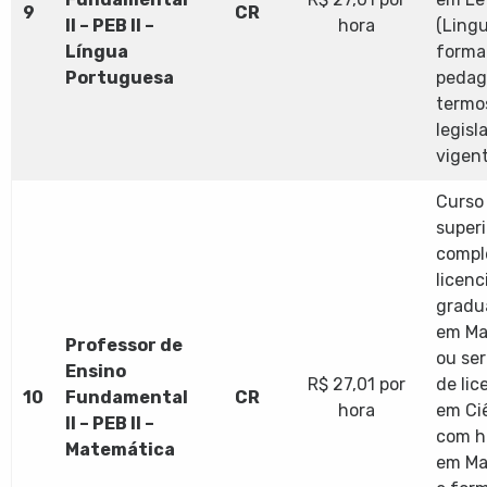
9
CR
II – PEB II –
hora
(Lingu
Língua
forma
Portuguesa
pedag
termo
legisl
vigent
Curso 
superi
compl
licenc
gradu
em Ma
Professor de
ou ser
Ensino
R$ 27,01 por
de lic
10
Fundamental
CR
hora
em Ci
II – PEB II –
com h
Matemática
em Ma