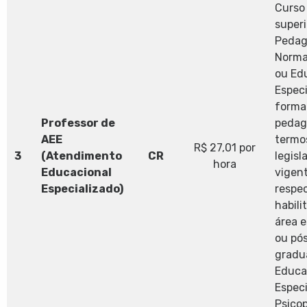
Curso 
super
Pedag
Norma
ou Ed
Especi
forma
Professor de
pedag
AEE
termo
R$ 27,01 por
3
(Atendimento
CR
legisl
hora
Educacional
vigen
Especializado)
respe
habili
área e
ou pó
gradu
Educa
Especi
Psico