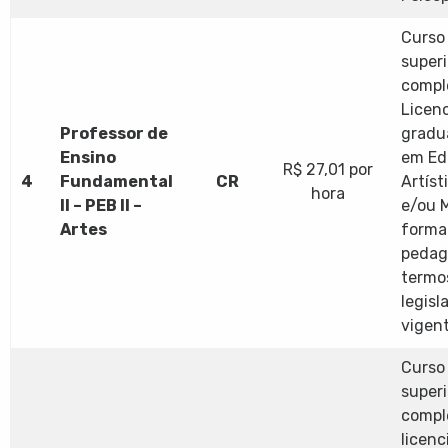
Curso 
superi
compl
Licen
Professor de
gradu
Ensino
em Ed
R$ 27,01 por
4
Fundamental
CR
Artíst
hora
II – PEB II –
e/ou 
Artes
forma
pedag
termo
legisl
vigent
Curso 
superi
compl
licenc