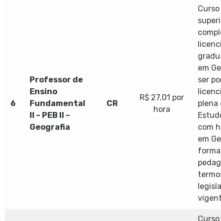
Curso 
superi
compl
licenc
gradu
em Ge
Professor de
ser po
Ensino
licenc
R$ 27,01 por
6
Fundamental
CR
plena
hora
II – PEB II –
Estudo
Geografia
com h
em Ge
forma
pedag
termo
legisl
vigent
Curso 