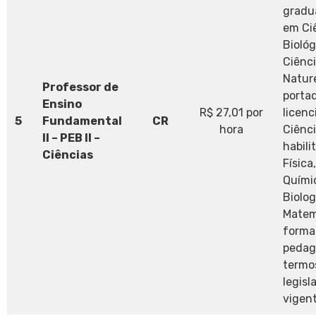
gradu
em Ci
Biológ
Ciênc
Nature
Professor de
porta
Ensino
R$ 27,01 por
licenc
5
Fundamental
CR
hora
Ciênc
II – PEB II –
habil
Ciências
Física
Quími
Biolog
Matem
forma
pedag
termo
legisl
vigent