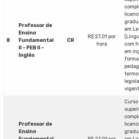
compl
licenc
gradu
Professor de
em Le
Ensino
R$ 27,01 por
(Lingu
8
Fundamental
CR
hora
com h
II – PEB II –
em ing
Inglês
forma
pedag
termo
legisl
vigent
Curso 
superi
compl
Professor de
licenc
Ensino
gradu
Fundamental
R$ 27,01 por
em Le