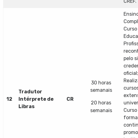
CREF.
Ensin
Compl
Curso
Educa
Profis
recon
pelo s
crede
oficial
Reali
30 horas
curso
semanais
Tradutor
exten
12
Intérprete de
CR
20 horas
univer
Libras
Curso
semanais
forma
conti
promo