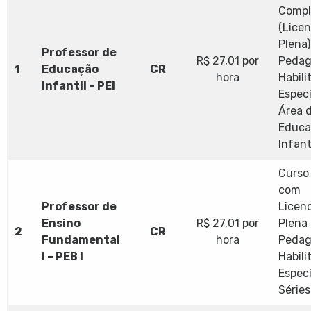
Compl
(Licen
Plena
Professor de
R$ 27,01 por
Pedag
1
Educação
CR
hora
Habili
Infantil – PEI
Especí
Área 
Educa
Infanti
Curso
com
Professor de
Licen
Ensino
R$ 27,01 por
Plena
2
CR
Fundamental
hora
Pedag
I – PEB I
Habili
Espec
Séries 