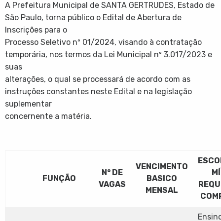
A Prefeitura Municipal de SANTA GERTRUDES, Estado de
São Paulo, torna público o Edital de Abertura de
Inscrições para o
Processo Seletivo nº 01/2024, visando à contratação
temporária, nos termos da Lei Municipal nº 3.017/2023 e
suas
alterações, o qual se processará de acordo com as
instruções constantes neste Edital e na legislação
suplementar
concernente a matéria.
ESCO
VENCIMENTO
N° DE
MÍ
FUNÇÃO
BASICO
VAGAS
REQU
MENSAL
COM
Ensino