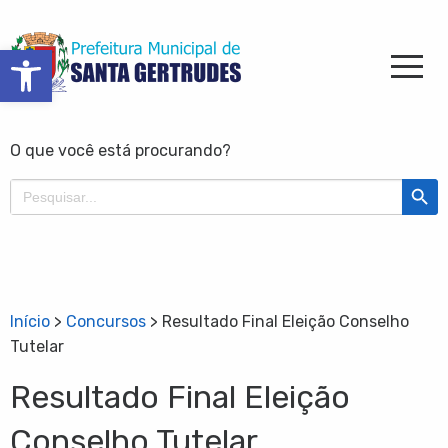
Barra de Ferramentas Aberta
O que você está procurando?
Search Butt
Search
for:
Início
>
Concursos
>
Resultado Final Eleição Conselho
Tutelar
Resultado Final Eleição
Conselho Tutelar