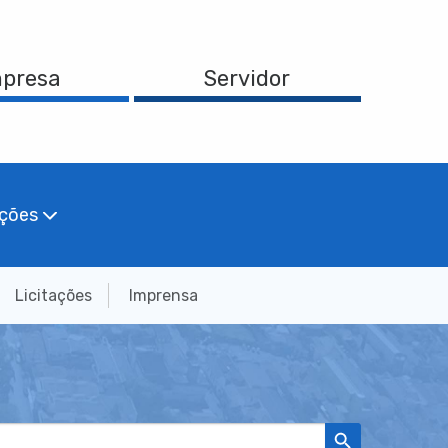
presa
Servidor
ações
Licitações
Imprensa
Search Button