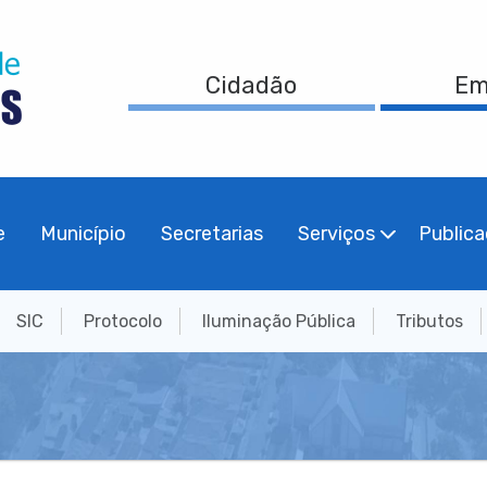
Cidadão
Em
e
Município
Secretarias
Serviços
Public
SIC
Protocolo
Iluminação Pública
Tributos