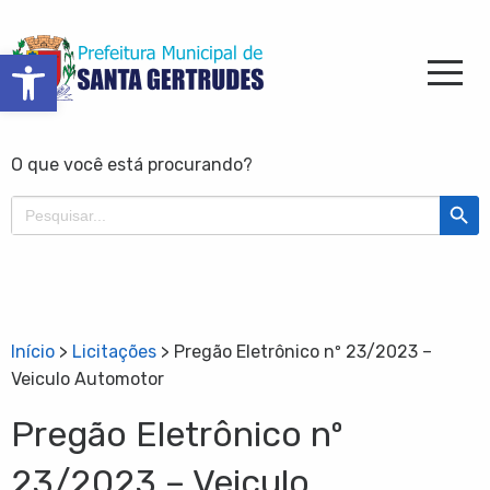
Barra de Ferramentas Aberta
O que você está procurando?
Search Butt
Search
for:
Início
>
Licitações
>
Pregão Eletrônico nº 23/2023 –
Veiculo Automotor
Pregão Eletrônico nº
23/2023 – Veiculo