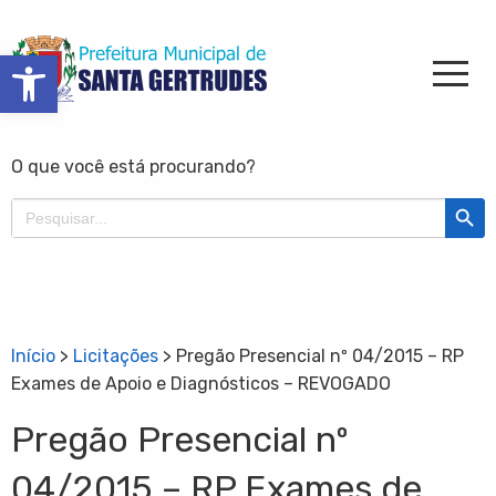
Barra de Ferramentas Aberta
O que você está procurando?
Search Butt
Search
for:
Início
>
Licitações
>
Pregão Presencial nº 04/2015 – RP
Exames de Apoio e Diagnósticos – REVOGADO
Pregão Presencial nº
04/2015 – RP Exames de