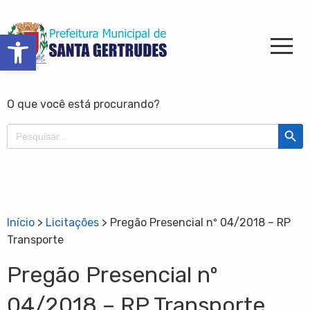
Barra de Ferramentas Aberta
O que você está procurando?
Search Butt
Search
for:
Início
>
Licitações
>
Pregão Presencial nº 04/2018 – RP
Transporte
Pregão Presencial nº
04/2018 – RP Transporte