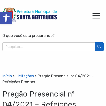
Barra de Ferramentas Aberta
O que você está procurando?
Search Butt
Search
for:
Início
>
Licitações
>
Pregão Presencial nº 04/2021 –
Refeições Prontas
Pregão Presencial nº
04/2021 – Refeições