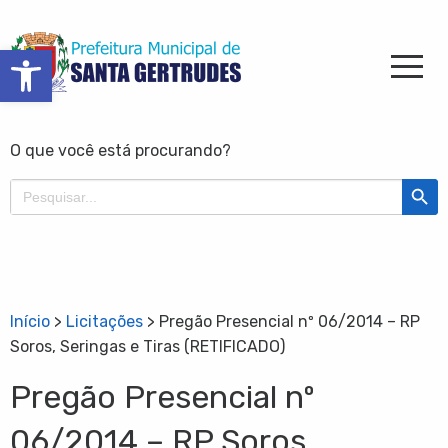
Barra de Ferramentas Aberta
O que você está procurando?
Search Butt
Search
for:
Início
>
Licitações
>
Pregão Presencial nº 06/2014 – RP
Soros, Seringas e Tiras (RETIFICADO)
Pregão Presencial nº
06/2014 – RP Soros,