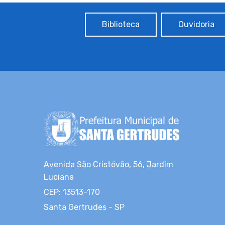
Biblioteca
Ouvidoria
Avenida São Cristóvão, 56, Jardim
Luciana
CEP: 13513-170
Santa Gertrudes - SP