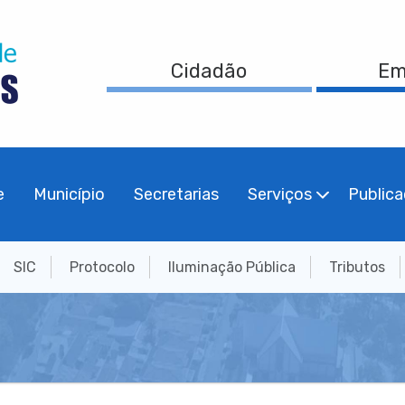
Cidadão
Em
e
Município
Secretarias
Serviços
Public
SIC
Protocolo
Iluminação Pública
Tributos