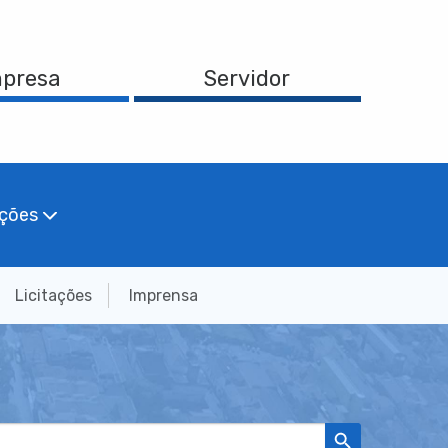
presa
Servidor
ações
Licitações
Imprensa
Search Button