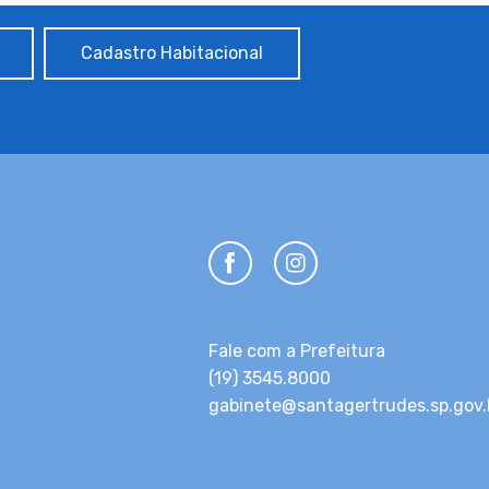
Cadastro Habitacional
Fale com a Prefeitura
(19) 3545.8000
gabinete@santagertrudes.sp.gov.