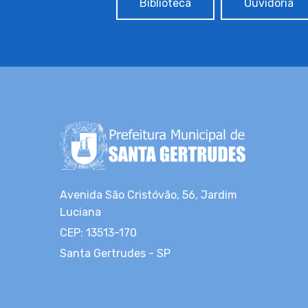
Biblioteca
Ouvidoria
Avenida São Cristóvão, 56, Jardim
Luciana
CEP: 13513-170
Santa Gertrudes - SP