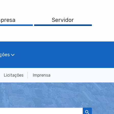
presa
Servidor
ações
Licitações
Imprensa
Search Button