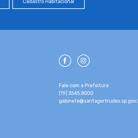
Cadastro Habitacional
Fale com a Prefeitura
(19) 3545.8000
gabinete@santagertrudes.sp.gov.