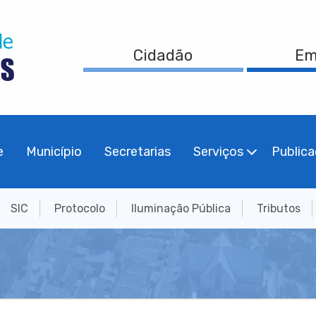
Cidadão
Em
e
Município
Secretarias
Serviços
Public
SIC
Protocolo
Iluminação Pública
Tributos