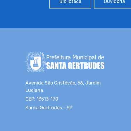
Biblioteca
Ouvidoria
Avenida São Cristóvão, 56, Jardim
Luciana
CEP: 13513-170
Santa Gertrudes - SP