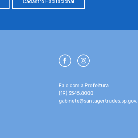
Cadastro Habitacional
Fale com a Prefeitura
(19) 3545.8000
gabinete@santagertrudes.sp.gov.