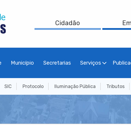
Cidadão
Em
e
Município
Secretarias
Serviços
Public
SIC
Protocolo
Iluminação Pública
Tributos