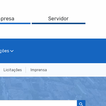
presa
Servidor
ações
Licitações
Imprensa
Search Button