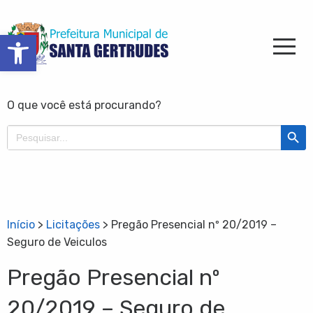
Barra de Ferramentas Aberta
O que você está procurando?
Search Butt
Search
for:
Início
>
Licitações
>
Pregão Presencial nº 20/2019 –
Seguro de Veiculos
Pregão Presencial nº
20/2019 – Seguro de