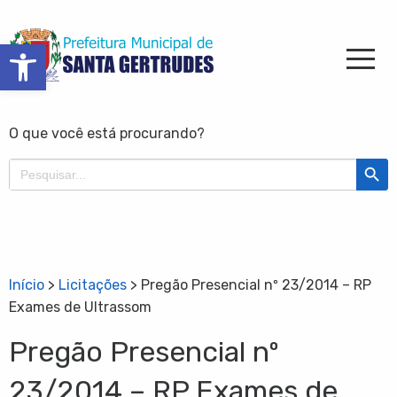
Barra de Ferramentas Aberta
O que você está procurando?
Search Butt
Search
for:
Início
>
Licitações
>
Pregão Presencial nº 23/2014 – RP
Exames de Ultrassom
Pregão Presencial nº
23/2014 – RP Exames de