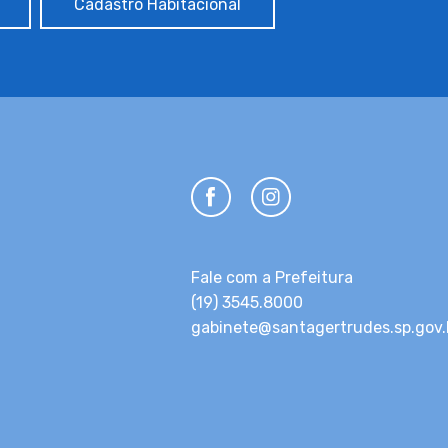
Cadastro Habitacional
Fale com a Prefeitura
(19) 3545.8000
gabinete@santagertrudes.sp.gov.