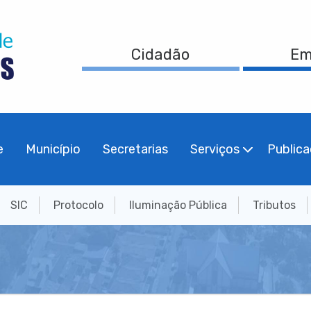
Cidadão
Em
e
Município
Secretarias
Serviços
Public
SIC
Protocolo
Iluminação Pública
Tributos