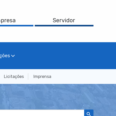
presa
Servidor
ações
Licitações
Imprensa
Search Button