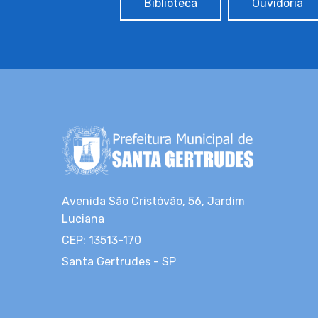
Biblioteca
Ouvidoria
Avenida São Cristóvão, 56, Jardim
Luciana
CEP: 13513-170
Santa Gertrudes - SP