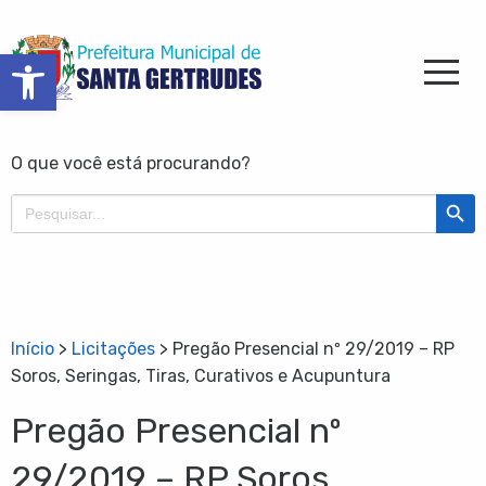
Barra de Ferramentas Aberta
O que você está procurando?
Search Butt
Search
for:
Início
>
Licitações
>
Pregão Presencial nº 29/2019 – RP
Soros, Seringas, Tiras, Curativos e Acupuntura
Pregão Presencial nº
29/2019 – RP Soros,