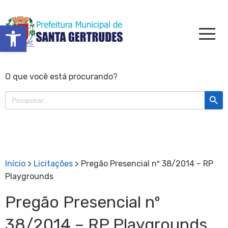
Barra de Ferramentas Aberta
O que você está procurando?
Search Butt
Search
for:
Início
>
Licitações
>
Pregão Presencial nº 38/2014 – RP
Playgrounds
Pregão Presencial nº
38/2014 – RP Playgrounds