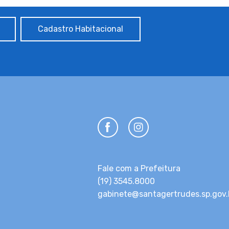
Cadastro Habitacional
Fale com a Prefeitura
(19) 3545.8000
gabinete@santagertrudes.sp.gov.