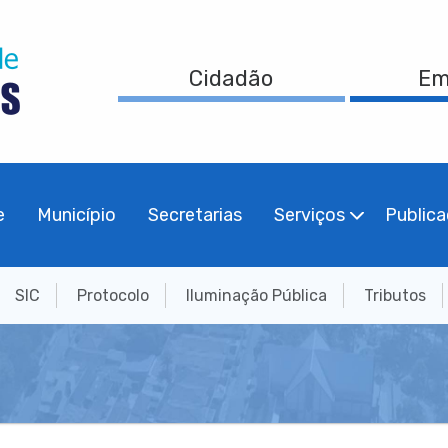
Cidadão
Em
e
Município
Secretarias
Serviços
Public
SIC
Protocolo
Iluminação Pública
Tributos