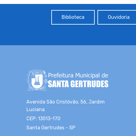
Biblioteca
Ouvidoria
Avenida São Cristóvão, 56, Jardim
Luciana
CEP: 13513-170
Santa Gertrudes - SP