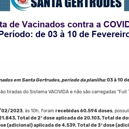
inados em Santa Gertrudes, período da planilha:
03 à 10 d
o tiradas do Sistema VACIVIDA e não são carregadas “Full 
/02/2023
, às 10h, foram
recebidas
60.594
doses
, poss
21.843
, Total de 2ª dose aplicada de
20.103
,
Total de do
ose (adicional) aplicada de 4.539, Total de 3ª dose (adi