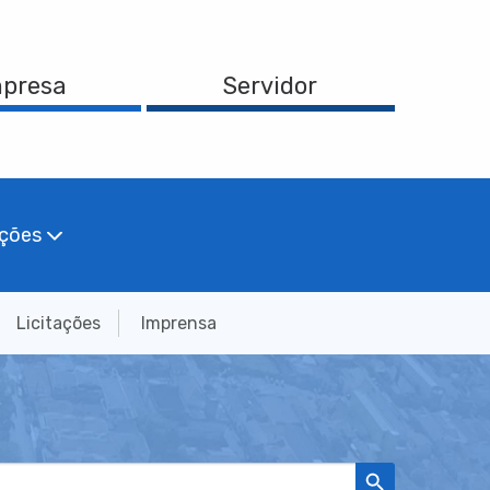
presa
Servidor
ações
Licitações
Imprensa
Search Button