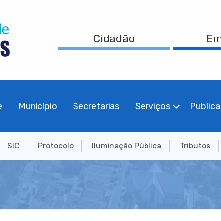
Cidadão
Em
e
Município
Secretarias
Serviços
Public
SIC
Protocolo
Iluminação Pública
Tributos