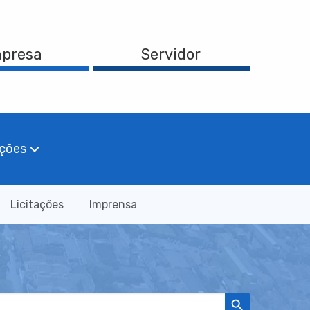
presa
Servidor
ações
Licitações
Imprensa
Search Button