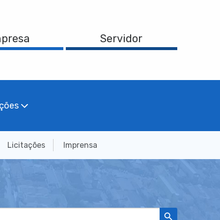
presa
Servidor
ações
Licitações
Imprensa
Search Button