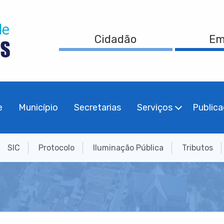
Cidadão
Em
e
Município
Secretarias
Serviços
Public
SIC
Protocolo
Iluminação Pública
Tributos