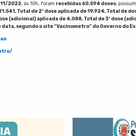
/11/2022
, às 10h, foram
recebidas
60.594
doses
, possu
21.541
, Total de 2ª dose aplicada de
19.924
,
Total de dos
dose (adicional) aplicada de 4.088, Total de 3ª dose (ad
e data, segundo o site “Vacinometro” do Governo do Es
cao
etro/