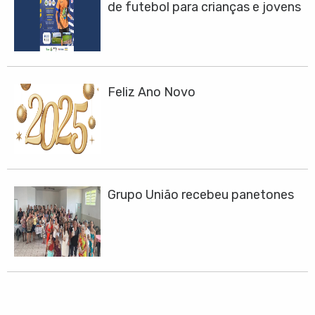
de futebol para crianças e jovens
chega em Santa Gertrudes. Saiba
como participar!
Feliz Ano Novo
Grupo União recebeu panetones