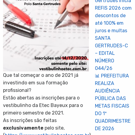
Gertrudes inicia
REFIS 2026 com
descontos de
até 100% em
juros e multas
SANTA
GERTRUDES-C
– EDITAL
NÚMERO
044/26
Que tal começar o ano de 2021 já
📊 PREFEITURA
investindo em sua formação
REALIZA
profissional?
AUDIÊNCIA
Estão abertas as inscrições para o
PÚBLICA DAS
vestibulinho da Etec Bayeux para o
METAS FISCAIS
primeiro semestre de 2021.
DO 1º
As inscrições são feitas
QUADRIMESTRE
exclusivamente
pelo site,
DE 2026