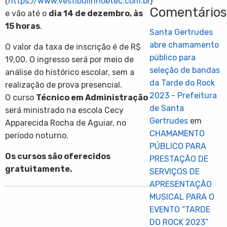
(
https://www.vestibulinhoetec.com.br
)
Comentário
e vão até o
dia 14 de dezembro, às
15 horas
.
Santa Gertrudes
abre chamamento
O valor da taxa de inscrição é de R$
público para
19,00. O ingresso será por meio de
seleção de bandas
análise do histórico escolar, sem a
da Tarde do Rock
realização de prova presencial.
2023 - Prefeitura
O curso
Técnico em Administração
de Santa
será ministrado na escola Cecy
Gertrudes
em
Apparecida Rocha de Aguiar, no
CHAMAMENTO
período noturno.
PÚBLICO PARA
Os cursos são oferecidos
PRESTAÇÃO DE
gratuitamente.
SERVIÇOS DE
APRESENTAÇÃO
MUSICAL PARA O
EVENTO “TARDE
DO ROCK 2023”