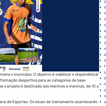
j
o
s
a
j
j
m
a
m
f
j
mana o município. O objetivo é viabilizar e disponibilizar
formação desportiva para as categorias de base
e o projeto é destinado aos meninos e meninas, de 10 a
o
s
taria de Esportes. Os locais de treinamento acontecerão
a