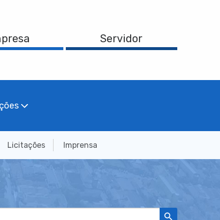
presa
Servidor
ações
Licitações
Imprensa
Search Button