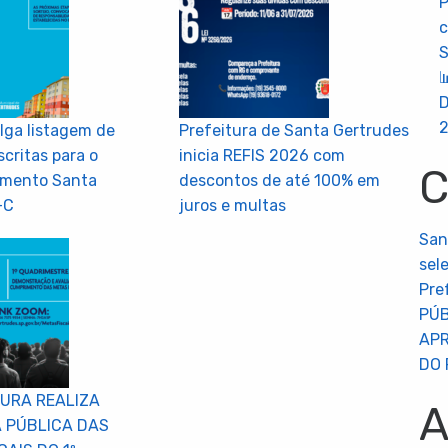
P
c

D
lga listagem de
Prefeitura de Santa Gertrudes
scritas para o
inicia REFIS 2026 com
C
mento Santa
descontos de até 100% em
-C
juros e multas
San
sel
Pre
PÚB
APR
DO 
TURA REALIZA
A
A PÚBLICA DAS