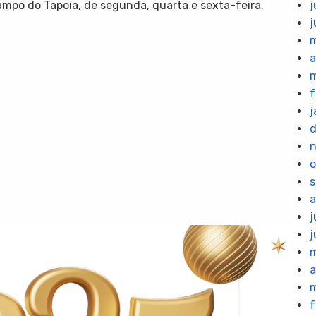
mpo do Tapoia, de segunda, quarta e sexta-feira.
j
j
m
a
f
j
d
n
o
s
a
j
j
m
a
m
f