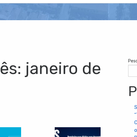
Pesq
ês:
janeiro de
P
“
C
o