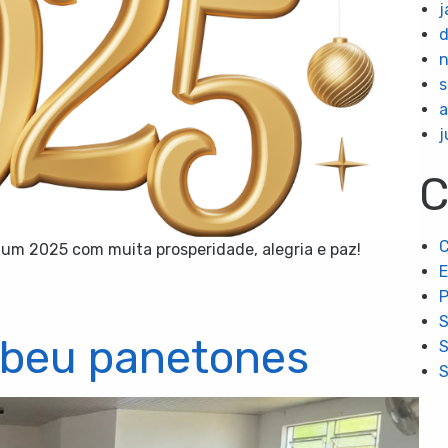
j
s
a
j
C
C
 um 2025 com muita prosperidade, alegria e paz!
P
ebeu panetones
S
S