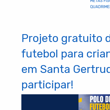
METAS FIS
QUADRIME
Projeto gratuito 
futebol para cri
em Santa Gertru
participar!