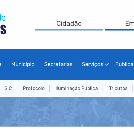
Cidadão
Em
e
Município
Secretarias
Serviços
Public
SIC
Protocolo
Iluminação Pública
Tributos