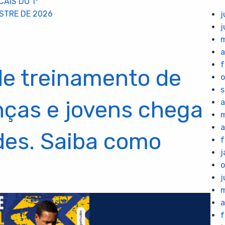
CAIS DO 1º
STRE DE 2026
j
j
m
a
f
de treinamento de
o
s
anças e jovens chega
a
m
a
des. Saiba como
f
j
o
j
m
a
f