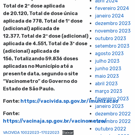
abril 2024
Total de 2ª dose aplicada
fevereiro 2024
de
20.120
,
Total de dose única
janeiro 2024
aplicada de 778, Total de 1ª dose
dezembro 2023
(adicional) aplicada de
novembro 2023
12.377, Total de 2ª dose (adicional)
outubro 2023
aplicada de 4.551, Total de 3ª dose
setembro 2023
(adicional) aplicada de
agosto 2023
156, Totalizando 59.836 doses
julho 2023
aplicadas
no Município até a
junho 2023
presente data, segundo o site
maio 2023
“Vacinometro” do Governo do
abril 2023
Estado de São Paulo.
março 2023
fevereiro 2023
Fonte:
https://vacivida.sp.gov.br/imunizacao
janeiro 2023
Fonte:
dezembro 2022
https://vacinaja.sp.gov.br/vacinometro/
novembro 2022
outubro 2022
VACIVIDA 10022023–17022023
Baixar