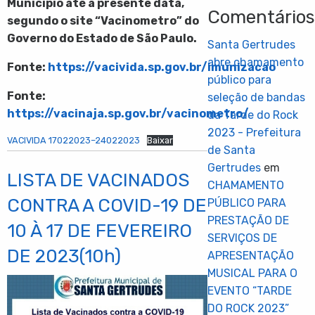
Município até a presente data,
Comentário
segundo o site “Vacinometro” do
Governo do Estado de São Paulo.
Santa Gertrudes
abre chamamento
Fonte:
https://vacivida.sp.gov.br/imunizacao
público para
Fonte:
seleção de bandas
https://vacinaja.sp.gov.br/vacinometro/
da Tarde do Rock
2023 - Prefeitura
VACIVIDA 17022023–24022023
Baixar
de Santa
Gertrudes
em
LISTA DE VACINADOS
CHAMAMENTO
CONTRA A COVID-19 DE
PÚBLICO PARA
PRESTAÇÃO DE
10 À 17 DE FEVEREIRO
SERVIÇOS DE
DE 2023(10h)
APRESENTAÇÃO
MUSICAL PARA O
EVENTO “TARDE
DO ROCK 2023”