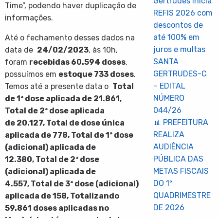
Gertrudes inicia
Time”, podendo haver duplicação de
REFIS 2026 com
informações.
descontos de
até 100% em
Até o fechamento desses dados na
juros e multas
data de
24/02/2023
, às 10h,
SANTA
foram
recebidas
60.594
doses
,
GERTRUDES-C
possuímos em
estoque 733 doses
.
– EDITAL
Temos até a presente data o
Total
NÚMERO
de 1ª dose aplicada de
21.861
,
044/26
Total de 2ª dose aplicada
📊 PREFEITURA
de
20.12
7,
Total de dose única
REALIZA
aplicada de 778, Total de 1ª dose
AUDIÊNCIA
(adicional) aplicada de
PÚBLICA DAS
12.380, Total de 2ª dose
METAS FISCAIS
(adicional) aplicada de
DO 1º
4.557, Total de 3ª dose (adicional)
QUADRIMESTRE
aplicada de 158, Totalizando
DE 2026
59.861 doses aplicadas
no