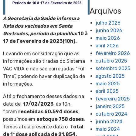
Arquivos
A Secretaria da Saúde informa a
julho 2026
lista dos vacinados em Santa
junho 2026
Gertrudes, período da planilha:
10 à
maio 2026
17 de Fevereiro de 2023(10h).
abril 2026
fevereiro 2026
Levando em consideração que as
outubro 2025
informações são tiradas do Sistema
setembro 2025
VACIVIDA e não são carregadas “Full
agosto 2025
Time”, podendo haver duplicação de
maio 2025
informações.
abril 2025
Até o fechamento desses dados na
fevereiro 2025
data de
17/02/2023
, às 10h,
janeiro 2025
foram
recebidas
60.594
doses
,
outubro 2024
possuímos em
estoque 758 doses
.
junho 2024
Temos até a presente data o
Total
maio 2024
de 1ª dose aplicada de
21.854
,