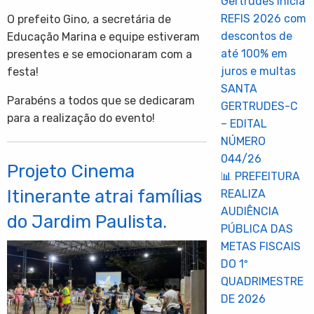
Gertrudes inicia
REFIS 2026 com
O prefeito Gino, a secretária de
descontos de
Educação Marina e equipe estiveram
até 100% em
presentes e se emocionaram com a
juros e multas
festa!
SANTA
Parabéns a todos que se dedicaram
GERTRUDES-C
para a realização do evento!
– EDITAL
NÚMERO
044/26
Projeto Cinema
📊 PREFEITURA
Itinerante atrai famílias
REALIZA
AUDIÊNCIA
do Jardim Paulista.
PÚBLICA DAS
METAS FISCAIS
DO 1º
QUADRIMESTRE
DE 2026