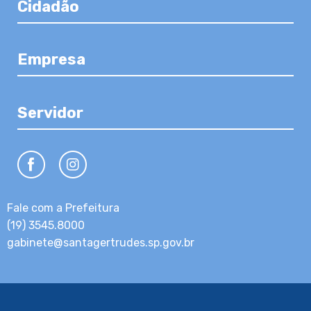
Cidadão
Empresa
Servidor
Fale com a Prefeitura
(19) 3545.8000
gabinete@santagertrudes.sp.gov.br