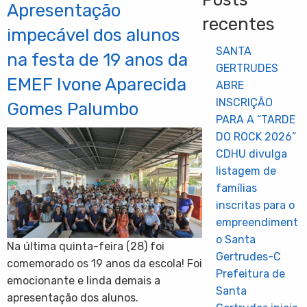
Apresentação
recentes
impecável dos alunos
SANTA
na festa de 19 anos da
GERTRUDES
EMEF Ivone Aparecida
ABRE
INSCRIÇÃO
Gomes Palumbo
PARA A “TARDE
DO ROCK 2026”
CDHU divulga
listagem de
famílias
inscritas para o
empreendiment
o Santa
Na última quinta-feira (28) foi
Gertrudes-C
comemorado os 19 anos da escola! Foi
Prefeitura de
emocionante e linda demais a
Santa
apresentação dos alunos.