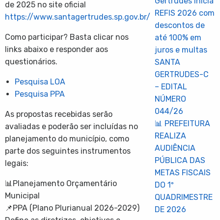
Gertrudes inicia
de 2025 no site oficial
REFIS 2026 com
https://www.santagertrudes.sp.gov.br/
descontos de
Como participar? Basta clicar nos
até 100% em
links abaixo e responder aos
juros e multas
questionários.
SANTA
GERTRUDES-C
Pesquisa LOA
– EDITAL
Pesquisa PPA
NÚMERO
044/26
As propostas recebidas serão
📊 PREFEITURA
avaliadas e poderão ser incluídas no
REALIZA
planejamento do município, como
AUDIÊNCIA
parte dos seguintes instrumentos
PÚBLICA DAS
legais:
METAS FISCAIS
📊Planejamento Orçamentário
DO 1º
Municipal
QUADRIMESTRE
📌PPA (Plano Plurianual 2026-2029)
DE 2026