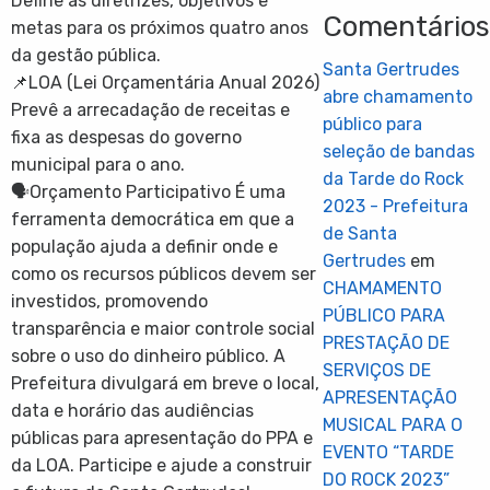
Define as diretrizes, objetivos e
Comentário
metas para os próximos quatro anos
da gestão pública.
Santa Gertrudes
📌LOA (Lei Orçamentária Anual 2026)
abre chamamento
Prevê a arrecadação de receitas e
público para
fixa as despesas do governo
seleção de bandas
municipal para o ano.
da Tarde do Rock
🗣️Orçamento Participativo É uma
2023 - Prefeitura
ferramenta democrática em que a
de Santa
população ajuda a definir onde e
Gertrudes
em
como os recursos públicos devem ser
CHAMAMENTO
investidos, promovendo
PÚBLICO PARA
transparência e maior controle social
PRESTAÇÃO DE
sobre o uso do dinheiro público. A
SERVIÇOS DE
Prefeitura divulgará em breve o local,
APRESENTAÇÃO
data e horário das audiências
MUSICAL PARA O
públicas para apresentação do PPA e
EVENTO “TARDE
da LOA. Participe e ajude a construir
DO ROCK 2023”