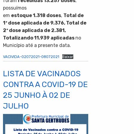
foram
recebidas
13.257
doses
,
possuímos
em
estoque
1.318
doses
,
Total de
1ª dose aplicada de
9.376
, Total de
2ª dose aplicada de
2.381
,
Totalizando
11.939
aplicadas
no
Município até a presente data.
VACIVIDA-02072021-08072021
Baixar
LISTA DE VACINADOS
CONTRA A COVID-19 DE
25 JUNHO À 02 DE
JULHO