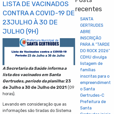
LISTA DE VACINADOS
recentes
CONTRA A COVID-19 DE
SANTA
23JULHO À 30 DE
GERTRUDES
JULHO (9H)
ABRE
INSCRIÇÃO
PARA A “TARDE
DO ROCK 2026”
CDHU divulga
listagem de
A Secretaria da Saúde informa a
famílias
lista dos vacinados em Santa
inscritas para o
Gertrudes, período da planilha:
23
empreendiment
de Julho a 30 de Julho de 2021
(09
o Santa
horas).
Gertrudes-C
Prefeitura de
Levando em consideração que as
Santa
informações são tiradas do Sistema