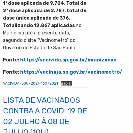
1ª dose aplicada de
9.704
, Total de
2ª dose aplicada de
2.787
,
total de
dose única aplicada de 376.
Totalizando
12.867
aplicadas
no
Município até a presente data,
segundo o site “Vacinometro” do
Governo do Estado de São Paulo.
Fonte:
https://vacivida.sp.gov.br/imunizacao
Fonte:
https://vacinaja.sp.gov.br/vacinometro/
VACIVIDA-08072021-16072021
Baixar
LISTA DE VACINADOS
CONTRA A COVID-19 DE
02 JULHO À 08 DE
JULHO (10H)