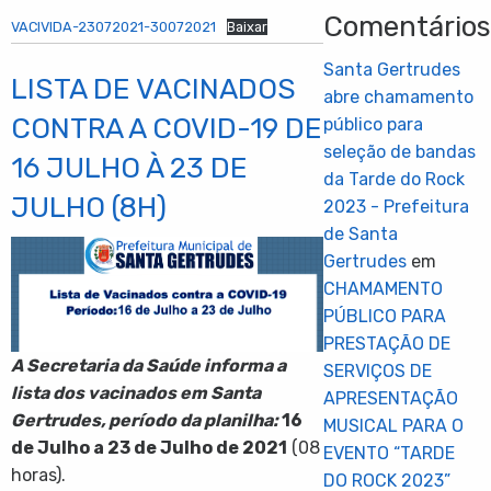
Comentário
VACIVIDA-23072021-30072021
Baixar
Santa Gertrudes
LISTA DE VACINADOS
abre chamamento
CONTRA A COVID-19 DE
público para
seleção de bandas
16 JULHO À 23 DE
da Tarde do Rock
JULHO (8H)
2023 - Prefeitura
de Santa
Gertrudes
em
CHAMAMENTO
PÚBLICO PARA
PRESTAÇÃO DE
A Secretaria da Saúde informa a
SERVIÇOS DE
lista dos vacinados em Santa
APRESENTAÇÃO
Gertrudes, período da planilha:
16
MUSICAL PARA O
de Julho a 23 de Julho de 2021
(08
EVENTO “TARDE
horas).
DO ROCK 2023”