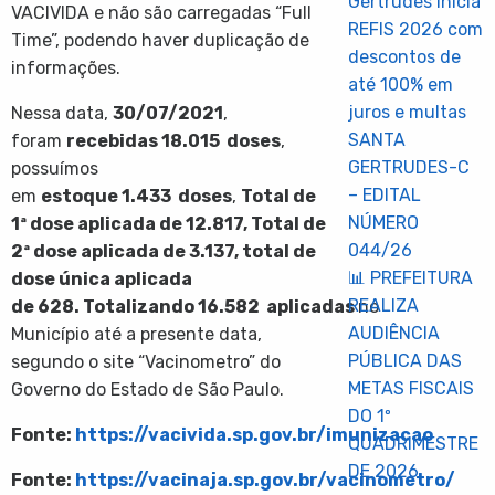
Gertrudes inicia
VACIVIDA e não são carregadas “Full
REFIS 2026 com
Time”, podendo haver duplicação de
descontos de
informações.
até 100% em
juros e multas
Nessa data,
30/07/2021
,
SANTA
foram
recebidas
18.015
doses
,
GERTRUDES-C
possuímos
– EDITAL
em
estoque
1.433
doses
,
Total de
NÚMERO
1ª dose aplicada de
12.817
, Total de
044/26
2ª dose aplicada de
3.137
, total de
📊 PREFEITURA
dose única aplicada
REALIZA
de
628
. Totalizando
16.582
aplicadas
no
AUDIÊNCIA
Município até a presente data,
PÚBLICA DAS
segundo o site “Vacinometro” do
METAS FISCAIS
Governo do Estado de São Paulo.
DO 1º
Fonte:
https://vacivida.sp.gov.br/imunizacao
QUADRIMESTRE
DE 2026
Fonte:
https://vacinaja.sp.gov.br/vacinometro/