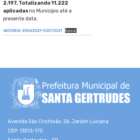
2.197
, Totalizando
11.222
aplicadas
no Município até a
presente data.
VACIVIDA-25062021-02072021
Baixar
Avenida São Cristóvão, 56, Jardim Luciana
CEP: 13513-170