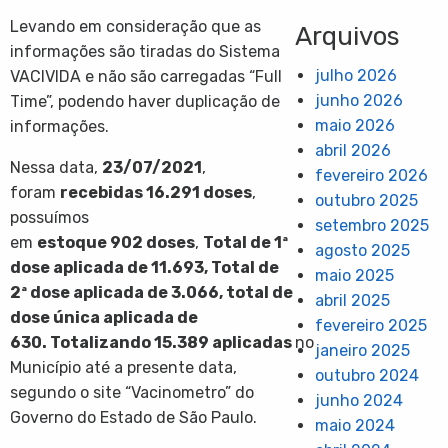
Levando em consideração que as
Arquivos
informações são tiradas do Sistema
julho 2026
VACIVIDA e não são carregadas “Full
junho 2026
Time”, podendo haver duplicação de
maio 2026
informações.
abril 2026
Nessa data,
23/07/2021
,
fevereiro 2026
foram
recebidas
16.291
doses
,
outubro 2025
possuímos
setembro 2025
em
estoque
902
doses
,
Total de 1ª
agosto 2025
dose aplicada de
11.693
, Total de
maio 2025
2ª dose aplicada de
3.066
, total de
abril 2025
dose única aplicada de
fevereiro 2025
630
. Totalizando
15.389
aplicadas
no
janeiro 2025
Município até a presente data,
outubro 2024
segundo o site “Vacinometro” do
junho 2024
Governo do Estado de São Paulo.
maio 2024