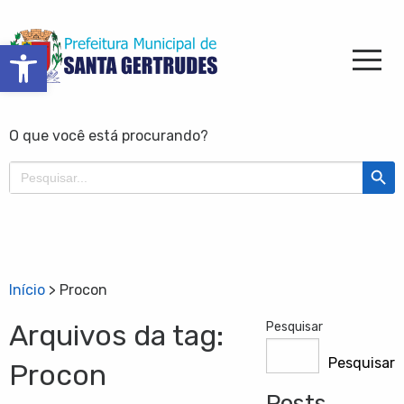
Barra de Ferramentas Aberta
O que você está procurando?
Search Butt
Search
for:
Início
>
Procon
Arquivos da tag:
Pesquisar
Pesquisar
Procon
Posts