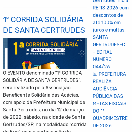
Gertrudes inicia
REFIS 2026 com
descontos de
1º CORRIDA SOLIDÁRIA
até 100% em
DE SANTA GERTRUDES
juros e multas
SANTA
GERTRUDES-C
– EDITAL
NÚMERO
044/26
O EVENTO denominado “1ª CORRIDA
📊 PREFEITURA
SOLIDÁRIA DE SANTA GERTRUDES”,
REALIZA
será realizado pela Associação
AUDIÊNCIA
Beneficente Solidária das Acácias,
PÚBLICA DAS
com apoio da Prefeitura Municipal de
METAS FISCAIS
Santa Gertrudes, no dia 12 de março
DO 1º
de 2022, sábado, na cidade de Santa
QUADRIMESTRE
Gertrudes/SP, na modalidade “corrida
DE 2026
de 5km”, com a participação de