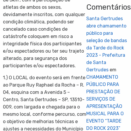
Comentário
atletas de ambos os sexos,
devidamente inscritos, com qualquer
Santa Gertrudes
condição climática, podendo ser
abre chamamento
cancelado caso condições de
público para
catástrofe coloquem em risco a
seleção de bandas
integridade física dos participantes
da Tarde do Rock
e/ou espectadores ou ter seu trajeto
2023 - Prefeitura
alterado, para segurança dos
de Santa
participantes e/ou espectadores.
Gertrudes
em
CHAMAMENTO
1.) O LOCAL do evento será em frente
PÚBLICO PARA
ao Parque Ruy Raphael da Rocha – R.
PRESTAÇÃO DE
04, esquina com a Avenida 5 –
SERVIÇOS DE
Centro, Santa Gertrudes – SP, 13510-
APRESENTAÇÃO
009, com largada e chegada para o
MUSICAL PARA O
mesmo local, conforme percurso, com
EVENTO “TARDE
o objetivo de melhorias técnicas e
DO ROCK 2023”
ajustes a necessidades do Município