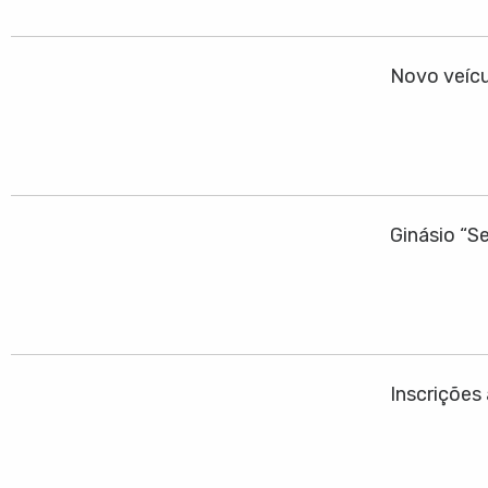
Novo veícu
Ginásio “S
Inscrições