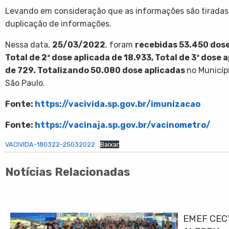
Levando em consideração que as informações são tiradas 
duplicação de informações.
Nessa data,
25/03/2022
, foram
recebidas
53.450
dos
Total de 2ª dose aplicada de
18.933
,
Total de 3ª dose 
de
729
. Totalizando
50.080
dose aplicadas
no Municíp
São Paulo.
Fonte:
https://vacivida.sp.gov.br/imunizacao
Fonte:
https://vacinaja.sp.gov.br/vacinometro/
VACIVIDA-180322-25032022
Baixar
Notícias Relacionadas
EMEF CEC