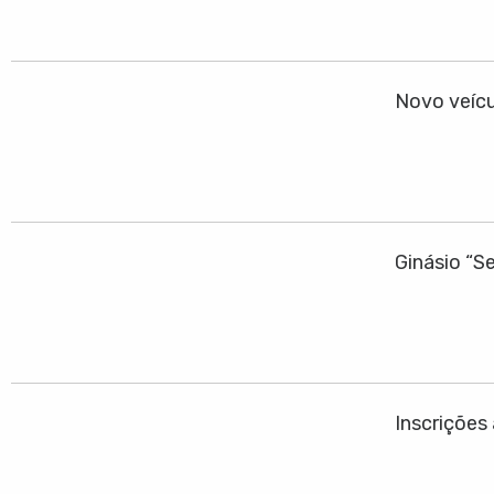
Novo veícu
Ginásio “S
Inscrições