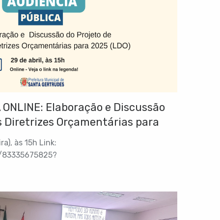
ONLINE: Elaboração e Discussão
as Diretrizes Orçamentárias para
a), às 15h Link:
j/83335675825?
RWoamBlUzyg.1 ID da reunião: 833 3567