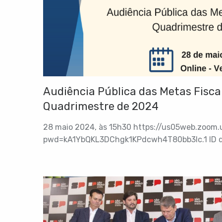
Audiência Pública das Metas Fiscai
Quadrimestre de 2024
28 maio 2024, às 15h30 https://us05web.zoom
pwd=kA1YbQKL3DChgk1KPdcwh4T80bb3lc.1 ID da
Senha: 0fZtTV