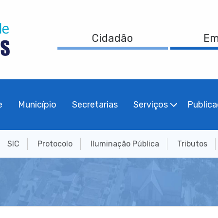
Cidadão
Em
e
Município
Secretarias
Serviços
Public
SIC
Protocolo
Iluminação Pública
Tributos