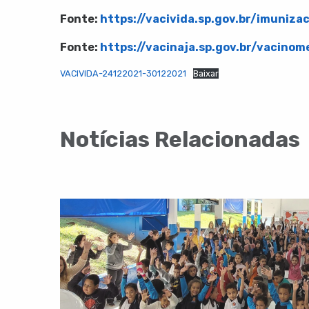
Fonte:
https://vacivida.sp.gov.br/imuniza
Fonte:
https://vacinaja.sp.gov.br/vacinom
VACIVIDA-24122021-30122021
Baixar
Notícias Relacionadas