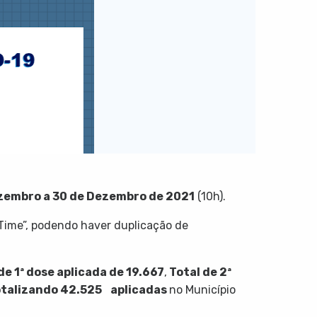
zembro a 30 de Dezembro de 2021
(10h).
Time”, podendo haver duplicação de
de 1ª dose aplicada de
19.667
,
Total de 2ª
otalizando
42.525
aplicadas
no Município