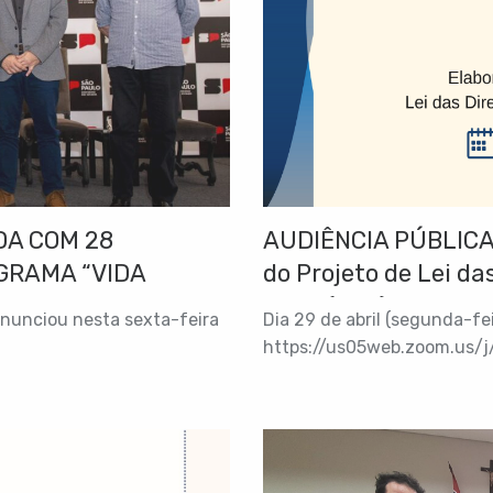
A COM 28
AUDIÊNCIA PÚBLICA 
GRAMA “VIDA
do Projeto de Lei d
2025 (LDO)
anunciou nesta sexta-feira
Dia 29 de abril (segunda-feir
https://us05web.zoom.us/
pwd=uM5xNw83nRSZVvPOZaS
5825 Senha: 6TmqXM