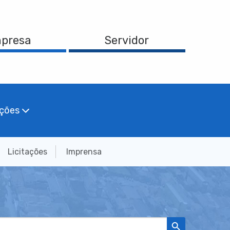
presa
Servidor
ações
Licitações
Imprensa
Search Button