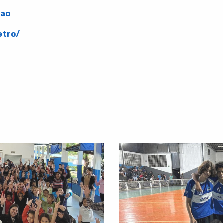
cao
etro/