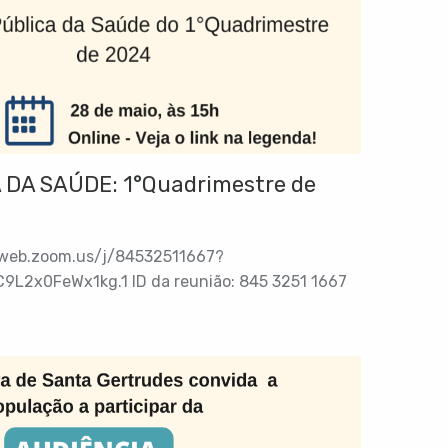
 DA SAÚDE: 1°Quadrimestre de
05web.zoom.us/j/84532511667?
2x0FeWx1kg.1 ID da reunião: 845 3251 1667