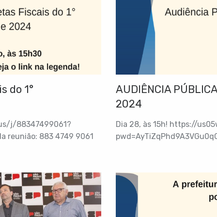
s do 1°
AUDIÊNCIA PÚBLICA
2024
.us/j/88347499061?
Dia 28, às 15h! https://us
 reunião: 883 4749 9061
pwd=AyTiZqPhd9A3VGu0qC9L
Senha: 9q909i