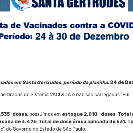
inados em Santa Gertrudes, período da planilha:
24 de De
o tiradas do Sistema VACIVIDA e não são carregadas “Full 
.535
doses
, possuímos em
estoque
2.010
doses
,
Total 
licada de
4.425
,
total de dose única aplicada de
631
. T
ro” do Governo do Estado de São Paulo.