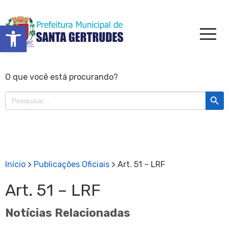
Barra de Ferramentas Aberta
O que você está procurando?
Search Butt
Search
for:
Início
>
Publicações Oficiais
>
Art. 51 – LRF
Art. 51 – LRF
Notícias Relacionadas