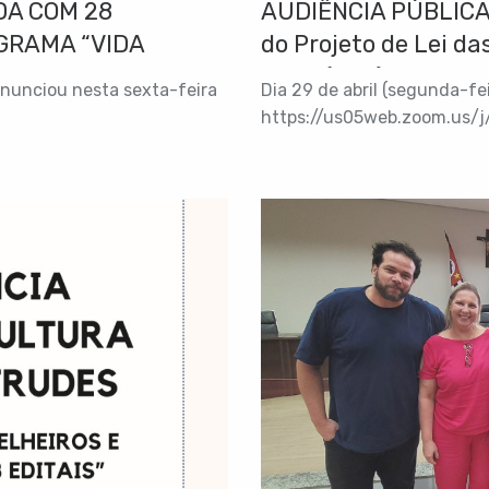
A COM 28
AUDIÊNCIA PÚBLICA 
GRAMA “VIDA
do Projeto de Lei d
2025 (LDO)
anunciou nesta sexta-feira
Dia 29 de abril (segunda-feir
https://us05web.zoom.us/
pwd=uM5xNw83nRSZVvPOZaS
5825 Senha: 6TmqXM