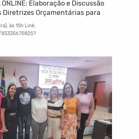
ONLINE: Elaboração e Discussão
as Diretrizes Orçamentárias para
a), às 15h Link:
j/83335675825?
RWoamBlUzyg.1 ID da reunião: 833 3567