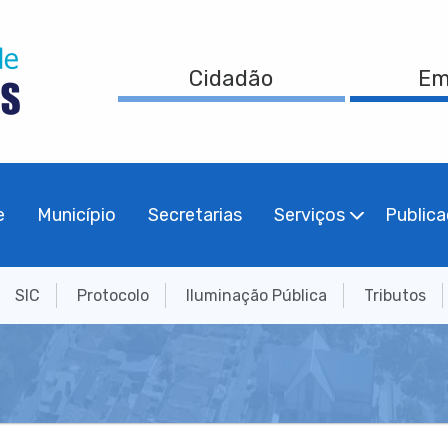
Cidadão
Em
e
Município
Secretarias
Serviços
Public
SIC
Protocolo
Iluminação Pública
Tributos