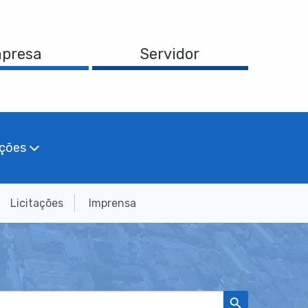
presa
Servidor
ações
Licitações
Imprensa
Search Button