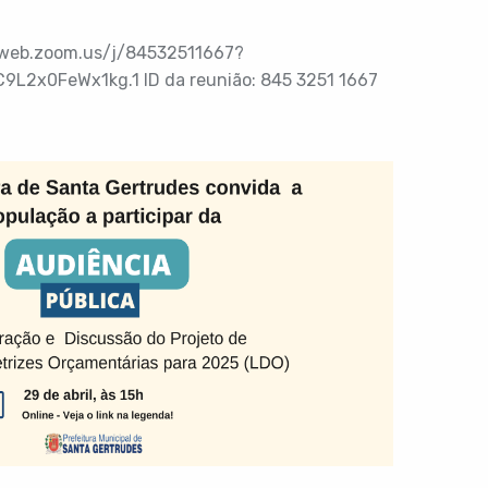
05web.zoom.us/j/84532511667?
2x0FeWx1kg.1 ID da reunião: 845 3251 1667