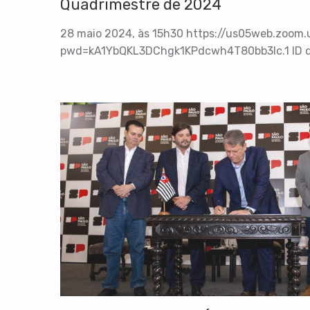
Quadrimestre de 2024
28 maio 2024, às 15h30 https://us05web.zoom
pwd=kA1YbQKL3DChgk1KPdcwh4T80bb3lc.1 ID da
Senha: 0fZtTV