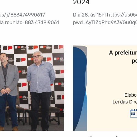
2024
.us/j/88347499061?
Dia 28, às 15h! https://us
 reunião: 883 4749 9061
pwd=AyTiZqPhd9A3VGu0qC9L
Senha: 9q909i