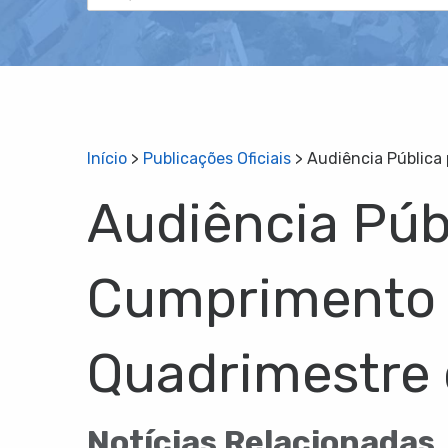
Início
>
Publicações Oficiais
>
Audiência Pública
Audiência Púb
Cumprimento d
Quadrimestre 
Notícias Relacionadas