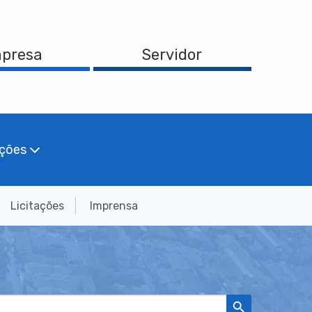
presa
Servidor
ações
Licitações
Imprensa
Search Button