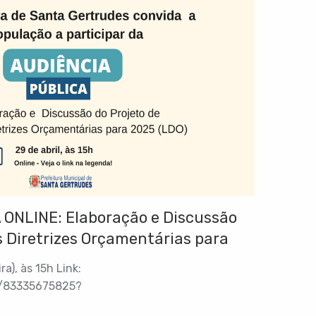
ONLINE: Elaboração e Discussão
as Diretrizes Orçamentárias para
a), às 15h Link:
j/83335675825?
RWoamBlUzyg.1 ID da reunião: 833 3567