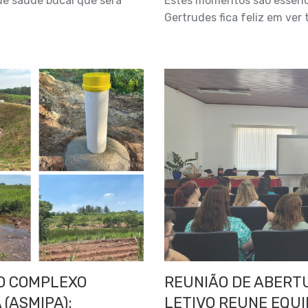
de saúde bucal que será
Estes momentos são essencia
Gertrudes fica feliz em ver 
O COMPLEXO
REUNIÃO DE ABERT
 (ASMIPA):
LETIVO REUNE EQU