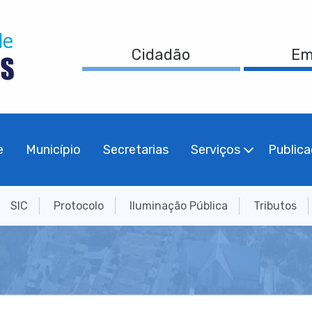
Cidadão
Em
e
Município
Secretarias
Serviços
Public
SIC
Protocolo
Iluminação Pública
Tributos