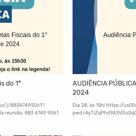
s do 1°
AUDIÊNCIA PÚBLICA
2024
.us/j/88347499061?
Dia 28, às 15h! https://us
 reunião: 883 4749 9061
pwd=AyTiZqPhd9A3VGu0qC9L
Senha: 9q909i