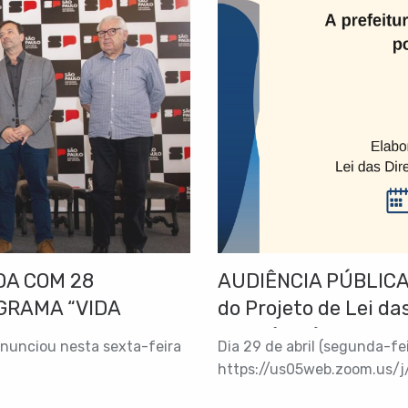
A COM 28
AUDIÊNCIA PÚBLICA 
GRAMA “VIDA
do Projeto de Lei d
2025 (LDO)
anunciou nesta sexta-feira
Dia 29 de abril (segunda-feir
https://us05web.zoom.us/
pwd=uM5xNw83nRSZVvPOZaS