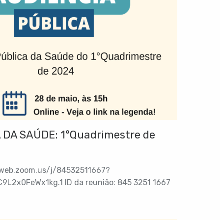
 DA SAÚDE: 1°Quadrimestre de
05web.zoom.us/j/84532511667?
2x0FeWx1kg.1 ID da reunião: 845 3251 1667