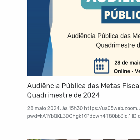
Audiência Pública das Metas Fiscai
Quadrimestre de 2024
28 maio 2024, às 15h30 https://us05web.zoom
pwd=kA1YbQKL3DChgk1KPdcwh4T80bb3lc.1 ID da
Senha: 0fZtTV