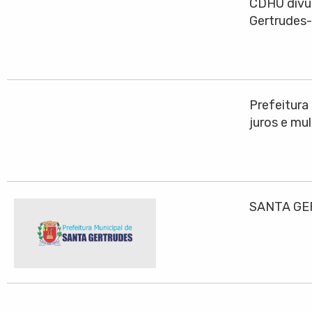
CDHU divul
Gertrudes
Prefeitura
juros e mu
SANTA GE