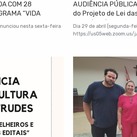
A COM 28
AUDIÊNCIA PÚBLICA 
GRAMA “VIDA
do Projeto de Lei d
2025 (LDO)
anunciou nesta sexta-feira
Dia 29 de abril (segunda-feir
https://us05web.zoom.us/
pwd=uM5xNw83nRSZVvPOZaS
5825 Senha: 6TmqXM