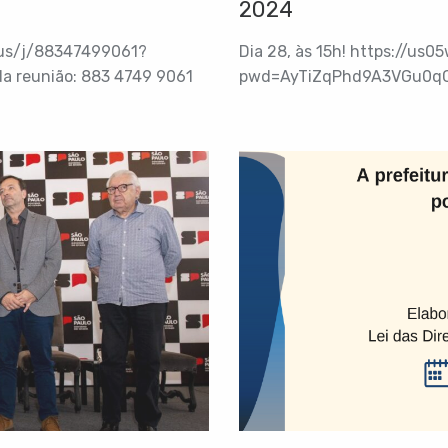
2024
.us/j/88347499061?
Dia 28, às 15h! https://us
 reunião: 883 4749 9061
pwd=AyTiZqPhd9A3VGu0qC9L
Senha: 9q909i