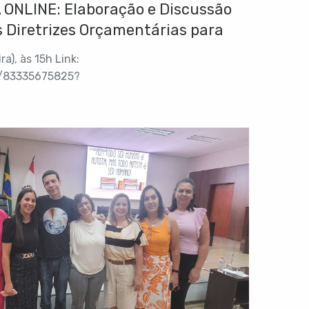
ONLINE: Elaboração e Discussão
as Diretrizes Orçamentárias para
a), às 15h Link:
j/83335675825?
RWoamBlUzyg.1 ID da reunião: 833 3567