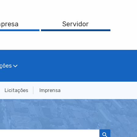
presa
Servidor
ações
Licitações
Imprensa
Search Button