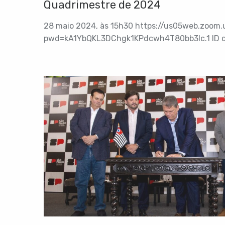
Quadrimestre de 2024
28 maio 2024, às 15h30 https://us05web.zoom
pwd=kA1YbQKL3DChgk1KPdcwh4T80bb3lc.1 ID da
Senha: 0fZtTV