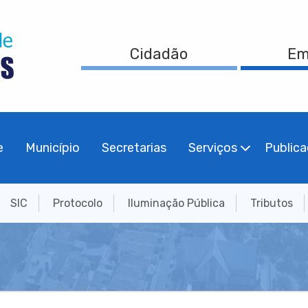
Cidadão
Em
e
Município
Secretarias
Serviços
Public
SIC
Protocolo
Iluminação Pública
Tributos