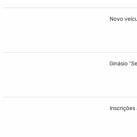
Novo veícu
Ginásio “S
Inscrições