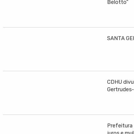
Belotto”
SANTA GE
CDHU divul
Gertrudes
Prefeitura
juros e mu