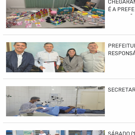
CHEGARAM
É A PREF
EDUCAÇÃO
PREFEITU
RESPONS
SECRETAR
SÁBADO (1